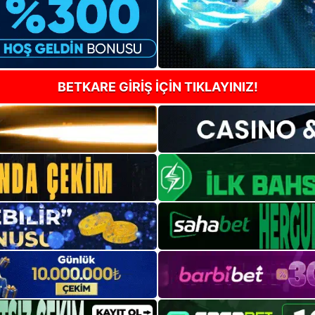
BETKARE GİRİŞ İÇİN TIKLAYINIZ!