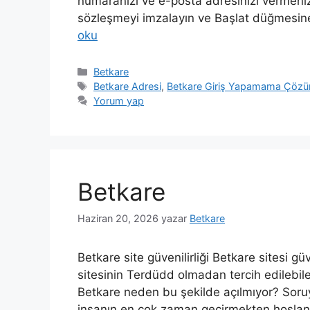
numaranızı ve e-posta adresinizi vermeniz g
sözleşmeyi imzalayın ve Başlat düğmesine
oku
Kategoriler
Betkare
Etiketler
Betkare Adresi
,
Betkare Giriş Yapamama Çöz
Yorum yap
Betkare
Haziran 20, 2026
yazar
Betkare
Betkare site güvenilirliği Betkare sitesi g
sitesinin Terdüdd olmadan tercih edilebilec
Betkare neden bu şekilde açılmıyor? Soruyu
insanın en çok zaman geçirmekten hoşlandığı