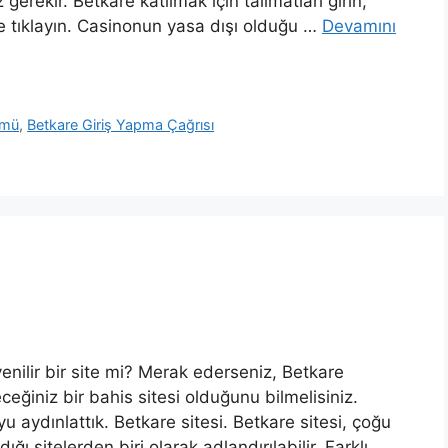
erekir. Betkare katılmak için talimatları girin,
 tıklayın. Casinonun yasa dışı olduğu …
Devamını
ümü
,
Betkare Giriş Yapma Çağrısı
üvenilir bir site mi? Merak ederseniz, Betkare
eğiniz bir bahis sitesi olduğunu bilmelisiniz.
 aydınlattık. Betkare sitesi. Betkare sitesi, çoğu
 sitelerden biri olarak adlandırılabilir. Farklı