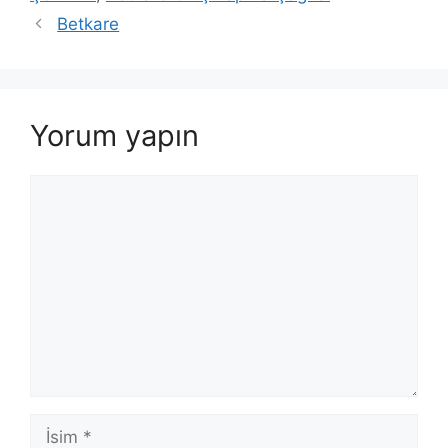
Betkare
Yorum yapın
Yorum
İsim