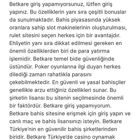
Betkare giriş yapamıyorsunuz, lütfen giriş
yapınız. Bu özelliklerin yanı sıra çeşitli bonuslar
da sunulmaktadır. Bahis piyasasında yüksek
oranlara sahip slot makinelerinin oluşturulması,
rulet sitesini seçen herkes için bir avantajdır.
Ehliyetin yanı sıra dikkat edilmesi gereken en
önemli özelliklerden biri de para yatırma
işlemidir. Betkare temel bide güvenliğinde
üstündür. Poker oyunlarına ilgi duyan herkes
dilediği zaman rahatlıkla parasını
çekebilmektedir. En güvenli ve yasal bahisçiler
genellikle arzu ettiğiniz özellikleri sunar. Bu
şirketin lisansı bu sitenin seçilmesinde önemli
bir faktördür. Betkare giriş yapamıyorum.
Betkare bahis sitesine erişmek için giriş yapın ve
canlı maç ve bahis lisansınızı isteyin. Betkare
Türkiye’nin en güvenilir bahis şirketlerinden
biridir. Betkare Türkiye’de casino oynamak