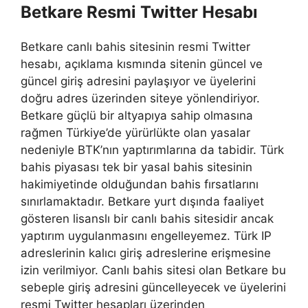
Betkare Resmi Twitter Hesabı
Betkare canlı bahis sitesinin resmi Twitter
hesabı, açıklama kısmında sitenin güncel ve
güncel giriş adresini paylaşıyor ve üyelerini
doğru adres üzerinden siteye yönlendiriyor.
Betkare güçlü bir altyapıya sahip olmasına
rağmen Türkiye’de yürürlükte olan yasalar
nedeniyle BTK’nın yaptırımlarına da tabidir. Türk
bahis piyasası tek bir yasal bahis sitesinin
hakimiyetinde olduğundan bahis fırsatlarını
sınırlamaktadır. Betkare yurt dışında faaliyet
gösteren lisanslı bir canlı bahis sitesidir ancak
yaptırım uygulanmasını engelleyemez. Türk IP
adreslerinin kalıcı giriş adreslerine erişmesine
izin verilmiyor. Canlı bahis sitesi olan Betkare bu
sebeple giriş adresini güncelleyecek ve üyelerini
resmi Twitter hesapları üzerinden