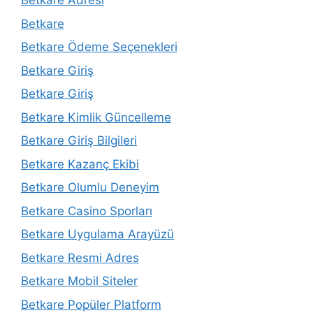
Betkare Adresi
Betkare
Betkare Ödeme Seçenekleri
Betkare Giriş
Betkare Giriş
Betkare Kimlik Güncelleme
Betkare Giriş Bilgileri
Betkare Kazanç Ekibi
Betkare Olumlu Deneyim
Betkare Casino Sporları
Betkare Uygulama Arayüzü
Betkare Resmi Adres
Betkare Mobil Siteler
Betkare Popüler Platform