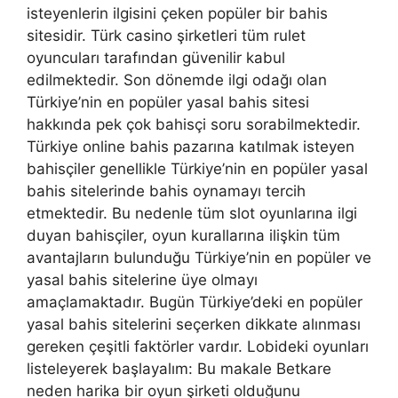
isteyenlerin ilgisini çeken popüler bir bahis
sitesidir. Türk casino şirketleri tüm rulet
oyuncuları tarafından güvenilir kabul
edilmektedir. Son dönemde ilgi odağı olan
Türkiye’nin en popüler yasal bahis sitesi
hakkında pek çok bahisçi soru sorabilmektedir.
Türkiye online bahis pazarına katılmak isteyen
bahisçiler genellikle Türkiye’nin en popüler yasal
bahis sitelerinde bahis oynamayı tercih
etmektedir. Bu nedenle tüm slot oyunlarına ilgi
duyan bahisçiler, oyun kurallarına ilişkin tüm
avantajların bulunduğu Türkiye’nin en popüler ve
yasal bahis sitelerine üye olmayı
amaçlamaktadır. Bugün Türkiye’deki en popüler
yasal bahis sitelerini seçerken dikkate alınması
gereken çeşitli faktörler vardır. Lobideki oyunları
listeleyerek başlayalım: Bu makale Betkare
neden harika bir oyun şirketi olduğunu