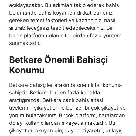
açıklayacaktır. Bu adımları takip ederek bahis
bölümünde bahis koyarken dikkat etmeniz
gereken temel faktörleri ve kazancınızı nasıl
artırabileceğinizi tespit edebileceksiniz. Bir
bahis platformu olan site, birden fazla yöntem
sunmaktadır.
Betkare Önemli Bahisçi
Konumu
Betkare bahisçiler arasında önemli bir konuma
sahiptir. Betkare birden fazla kanalda
arattığınızda, Betkare canlı bahis sitesi
üyelerinin şikayetlerine benzer birçok şikayet ve
yorum bulacaksınız. Birçok platform, hatalardan
dolayı kullanıcılardan şikayet almaktadır. Bu
şikayetleri okuyan birçok yeni ziyaretçi, anlayış