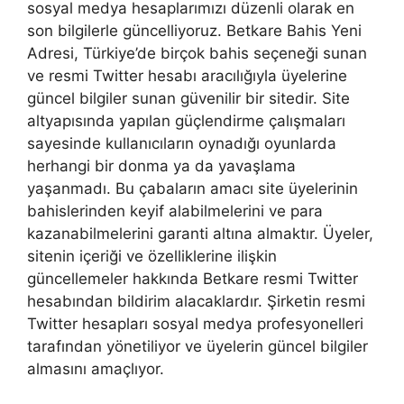
sosyal medya hesaplarımızı düzenli olarak en
son bilgilerle güncelliyoruz. Betkare Bahis Yeni
Adresi, Türkiye’de birçok bahis seçeneği sunan
ve resmi Twitter hesabı aracılığıyla üyelerine
güncel bilgiler sunan güvenilir bir sitedir. Site
altyapısında yapılan güçlendirme çalışmaları
sayesinde kullanıcıların oynadığı oyunlarda
herhangi bir donma ya da yavaşlama
yaşanmadı. Bu çabaların amacı site üyelerinin
bahislerinden keyif alabilmelerini ve para
kazanabilmelerini garanti altına almaktır. Üyeler,
sitenin içeriği ve özelliklerine ilişkin
güncellemeler hakkında Betkare resmi Twitter
hesabından bildirim alacaklardır. Şirketin resmi
Twitter hesapları sosyal medya profesyonelleri
tarafından yönetiliyor ve üyelerin güncel bilgiler
almasını amaçlıyor.