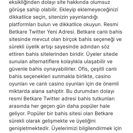
eksikliğinden dolayı site hakkında olumsuz
görüşe sahip olabilir. Ekleyip eklemeyeceğinizi
dikkatlice seçin, sitenizin yayınlandığı
platformları bulun ve dikkatlice okuyun. Resmi
Betkare Twitter Yeni Adresi. Betkare canlı bahis
sitesinde mevcut olan birçok bahis seçeneği ve
sürekli üyelik artışı sayesinde adından söz
ettiren bahis sitelerinden biridir. Üyeler sitede
sunulan alternatiflere kolaylıkla ulaşabilir ve
güvenle bahis oynayabilirler. Ofis, çeşitli canlı
bahis seçenekleri sunmakla birlikte, casino
oyunları ve canlı casino oyunları için de önemli
miktarda alana sahiptir. Bu durumdan dolayı
resmi Betkare Twitter adresi bahis tutkunları
arasında her geçen gün daha popüler hale
geliyor. Popüler bir bahis sitesi olan Betkare
sürekli olarak gelişmekte ve üyeliğini
genişletmektedir. Üyelerimizi bilgilendirmek için