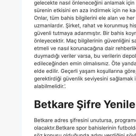
gelecekte nasıl önleneceğini anlamak için
sürenin etkisini en aza indirmek için ne 
Onlar, tüm bahis bilgilerini ele alan ve he
uzmanlardır. Şirket, rahat ve korunmuş his
güvenli tutmaya adanmıştır. Bir bahis koyma
önleyecektir. Maç bilgilerinin güvenliğini
etmeli ve nasıl korunacağına dair rehberlik
duymadığı veriler varsa, bu verilerin dep
edileceğinden emin olmalısınız. Öte yandan
elde edilir. Geçerli yaşam koşullarına gör
gerektirdiği güvenlik seviyesini sağlamak i
alabilmelidir.’.
Betkare Şifre Yenil
Betkare adres şifresini unutursa, progra
olacaktır.Betkare spor bahislerinin futbol
söz konusu olduğunda adını verdiğini söyled