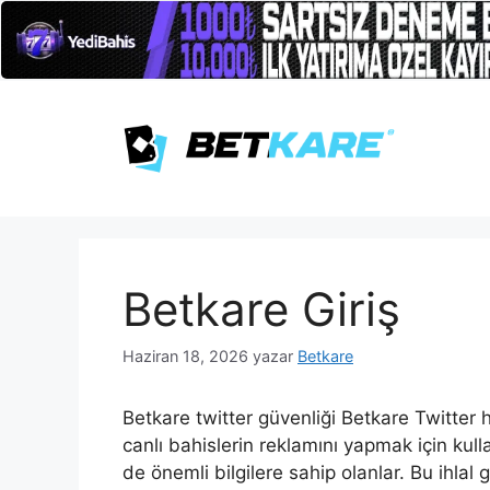
İçeriğe
atla
Betkare Giriş
Haziran 18, 2026
yazar
Betkare
Betkare twitter güvenliği Betkare Twitter h
canlı bahislerin reklamını yapmak için kul
de önemli bilgilere sahip olanlar. Bu ihlal 