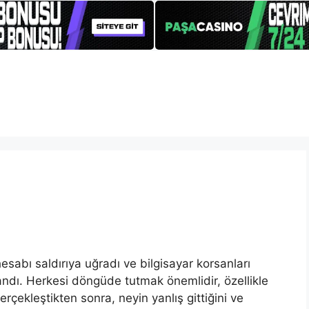
esabı saldırıya uğradı ve bilgisayar korsanları
landı. Herkesi döngüde tutmak önemlidir, özellikle
gerçekleştikten sonra, neyin yanlış gittiğini ve