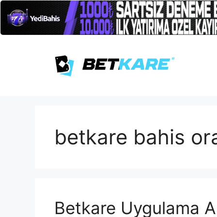
İçeriğe
atla
betkare bahis ora
Betkare Uygulama A