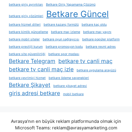
betkare giriş ayrıntıları
Betkare Giriş Yapamama Çözümü
Betkare Güncel
betkare giriş çözümleri
betkare hizmet dilleri
betkare kazanç formülü
betkare kaç oldu
betkare kimlik güncelleme
betkare maç izleme
betkare maç yayını
betkare mobil siteler
betkare oyun sağlayıcısı
betkare popüler platform
betkare prestijli kurum
betkare promosyon kodu
betkare resmi adres
betkare site güvenilirliği
betkare spor modası
Betkare Telegram
betkare tv canli maç
betkare tv canli maç izle
betkare uygulama arayüzü
betkare çevrimiçi hizmet
betkare ödeme seçenekleri
Betkare Şikayet
betkare şikayet adresi
giris adresi betkare
mobil betkare
Avrasya'nın en büyük reklam platformunda olmak için
Microsoft Teams:
reklam@avrasyamarketing.com