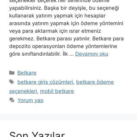
seçenekler seçerek her seferinde ödeme
yapabilirsiniz. Başka bir deyişle, bu seçeneği
kullanarak yatırım yapmak için hesaplar
arasında yatırım yapmak için ödeme yöntemini
veya para aktarmak için ısrar etmeniz
gerekmez. Betkare parası yatırılır. Betkare para
depozito operasyonları ödeme yöntemlerine
göre sınıflandırılabilir. İlk …
Devamını oku
Kategoriler
Betkare
Etiketler
betkare giriş çözümleri
,
betkare ödeme
seçenekleri
,
mobil betkare
Yorum yap
Son Yazılar