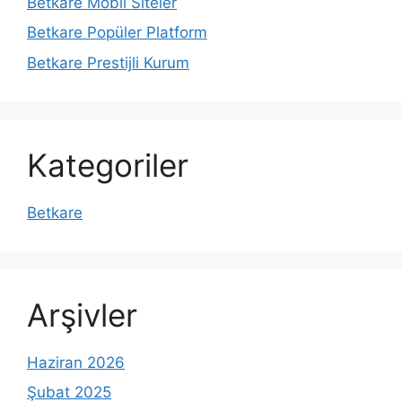
Betkare Mobil Siteler
Betkare Popüler Platform
Betkare Prestijli Kurum
Kategoriler
Betkare
Arşivler
Haziran 2026
Şubat 2025