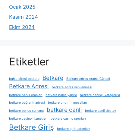
Ocak 2025
Kasım 2024
Ekim 2024
Etiketler
Betkare
bahis sitesi betkare
Betkare Adres Arama Güncel
Betkare Adresi
betkare adres yenilenmesi
betkare bahis oranları
betkare bahis yapısı
betkare bahisçi kategorisi
betkare bağlantı adresi
betkare bildirim mesajları
betkare canli
betkare bonus sunumu
betkare canli destek
betkare casino hizmetleri
betkare casino sporları
Betkare Giriş
betkare giriş adımları