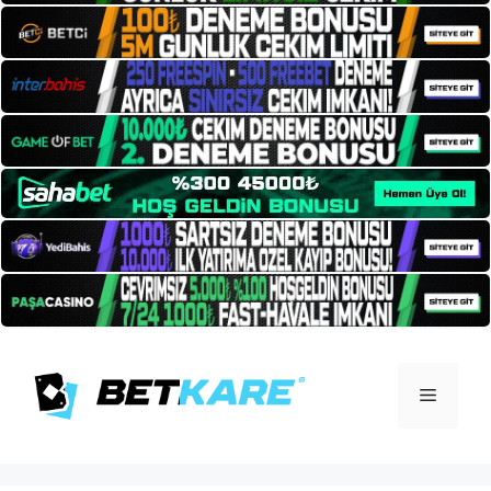
İçeriğe
atla
Menü