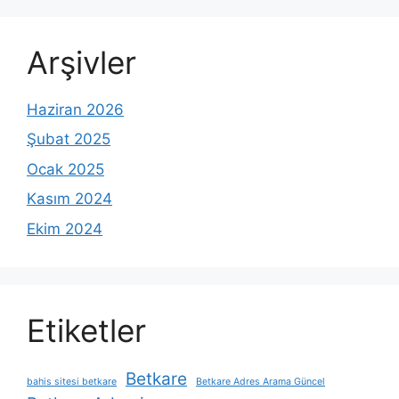
Arşivler
Haziran 2026
Şubat 2025
Ocak 2025
Kasım 2024
Ekim 2024
Etiketler
Betkare
bahis sitesi betkare
Betkare Adres Arama Güncel