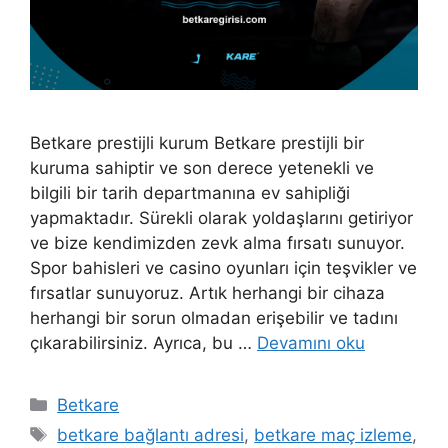
Betkare prestijli kurum Betkare prestijli bir
kuruma sahiptir ve son derece yetenekli ve
bilgili bir tarih departmanına ev sahipliği
yapmaktadır. Sürekli olarak yoldaşlarını getiriyor
ve bize kendimizden zevk alma fırsatı sunuyor.
Spor bahisleri ve casino oyunları için teşvikler ve
fırsatlar sunuyoruz. Artık herhangi bir cihaza
herhangi bir sorun olmadan erişebilir ve tadını
çıkarabilirsiniz. Ayrıca, bu …
Devamını oku
Kategoriler
Betkare
Etiketler
betkare bağlantı adresi
,
betkare maç izleme
,