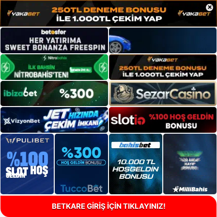
×
BETKARE GİRİŞ İÇİN TIKLAYINIZ!