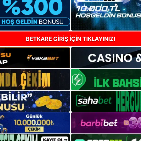
BETKARE GİRİŞ İÇİN TIKLAYINIZ!