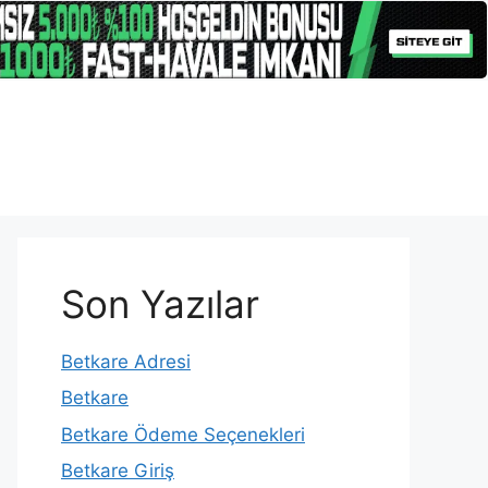
Son Yazılar
Betkare Adresi
Betkare
Betkare Ödeme Seçenekleri
Betkare Giriş