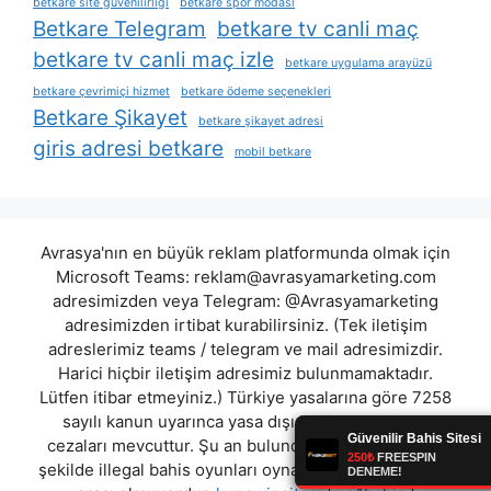
betkare site güvenilirliği
betkare spor modası
Betkare Telegram
betkare tv canli maç
betkare tv canli maç izle
betkare uygulama arayüzü
betkare çevrimiçi hizmet
betkare ödeme seçenekleri
Betkare Şikayet
betkare şikayet adresi
giris adresi betkare
mobil betkare
Avrasya'nın en büyük reklam platformunda olmak için
Microsoft Teams:
reklam@avrasyamarketing.com
adresimizden veya Telegram: @Avrasyamarketing
adresimizden irtibat kurabilirsiniz. (Tek iletişim
adreslerimiz teams / telegram ve mail adresimizdir.
Harici hiçbir iletişim adresimiz bulunmamaktadır.
Lütfen itibar etmeyiniz.) Türkiye yasalarına göre 7258
sayılı kanun uyarınca yasa dışı bahis oynamanın
cezaları mevcuttur. Şu an bulunduğunuz site hiç bir
şekilde illegal bahis oyunları oynatmıyor ve oynamaya