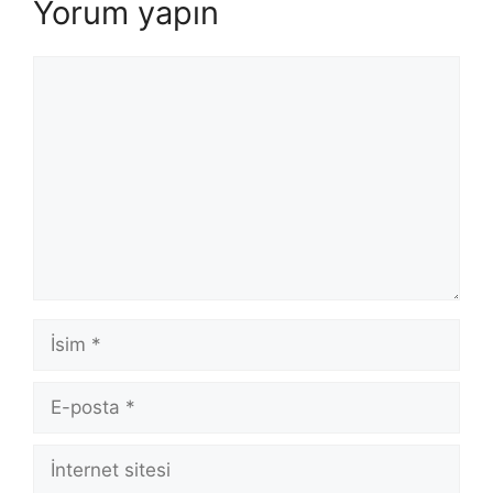
Yorum yapın
Yorum
İsim
E-
posta
İnternet
sitesi