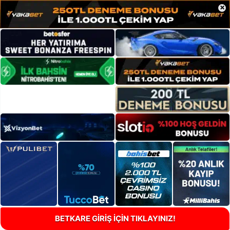
×
BETKARE GİRİŞ İÇİN TIKLAYINIZ!