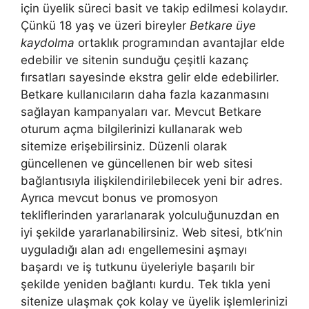
için üyelik süreci basit ve takip edilmesi kolaydır.
Çünkü 18 yaş ve üzeri bireyler
Betkare üye
kaydolma
ortaklık programından avantajlar elde
edebilir ve sitenin sunduğu çeşitli kazanç
fırsatları sayesinde ekstra gelir elde edebilirler.
Betkare kullanıcıların daha fazla kazanmasını
sağlayan kampanyaları var. Mevcut Betkare
oturum açma bilgilerinizi kullanarak web
sitemize erişebilirsiniz. Düzenli olarak
güncellenen ve güncellenen bir web sitesi
bağlantısıyla ilişkilendirilebilecek yeni bir adres.
Ayrıca mevcut bonus ve promosyon
tekliflerinden yararlanarak yolculuğunuzdan en
iyi şekilde yararlanabilirsiniz. Web sitesi, btk’nin
uyguladığı alan adı engellemesini aşmayı
başardı ve iş tutkunu üyeleriyle başarılı bir
şekilde yeniden bağlantı kurdu. Tek tıkla yeni
sitenize ulaşmak çok kolay ve üyelik işlemlerinizi