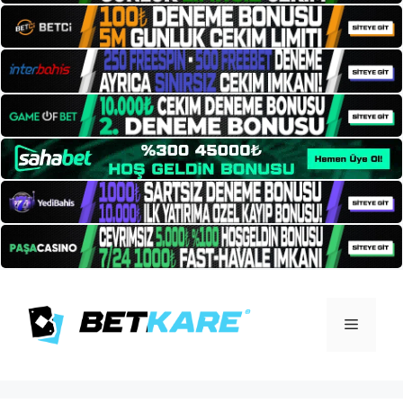
İçeriğe
atla
Menü