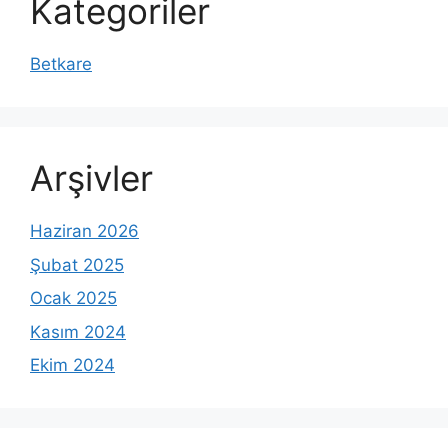
Kategoriler
Betkare
Arşivler
Haziran 2026
Şubat 2025
Ocak 2025
Kasım 2024
Ekim 2024