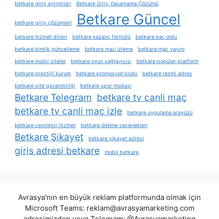
betkare giriş ayrıntıları
Betkare Giriş Yapamama Çözümü
Betkare Güncel
betkare giriş çözümleri
betkare hizmet dilleri
betkare kazanç formülü
betkare kaç oldu
betkare kimlik güncelleme
betkare maç izleme
betkare maç yayını
betkare mobil siteler
betkare oyun sağlayıcısı
betkare popüler platform
betkare prestijli kurum
betkare promosyon kodu
betkare resmi adres
betkare site güvenilirliği
betkare spor modası
Betkare Telegram
betkare tv canli maç
betkare tv canli maç izle
betkare uygulama arayüzü
betkare çevrimiçi hizmet
betkare ödeme seçenekleri
Betkare Şikayet
betkare şikayet adresi
giris adresi betkare
mobil betkare
Avrasya'nın en büyük reklam platformunda olmak için
Microsoft Teams:
reklam@avrasyamarketing.com
adresimizden veya Telegram: @Avrasyamarketing